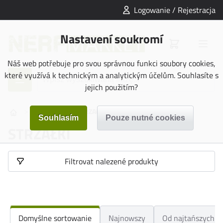
Logowanie / Rejestracja
Nastavení soukromí
Náš web potřebuje pro svou správnou funkci soubory cookies,
které využívá k technickým a analytickým účelům. Souhlasíte s
jejich použitím?
>
>
MUNICE
STRZAŁKI
STRZAŁKI
Filtrovat nalezené produkty
Domyślne sortowanie
Najnowszy
Od najtańszych