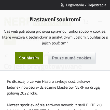
Logowanie / Rejestracja
Nastavení soukromí
Náš web potřebuje pro svou správnou funkci soubory cookies,
které využívá k technickým a analytickým účelům. Souhlasíte s
jejich použitím?
>
Co jest przygotowywane
Co jest przygotowywane
Po dłuższej przerwie Hasbro szykuje dość ciekawy
ładunek nowości w dziedzinie blasterów NERF na drugą
połowę 2022 roku.
Możesz spodziewać się zarówno nowości z serii ELITE 2.0,