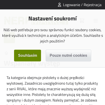
Logowanie / Rejestracja
Nastavení soukromí
Náš web potřebuje pro svou správnou funkci soubory cookies,
které využívá k technickým a analytickým účelům. Souhlasíte s
jejich použitím?
>
>
ASYSTENT WYBORU
Wspaniały występ
Wspaniały występ
Ta kategoria obejmuje pistolety o dużej prędkości
wylotowej. Zasadniczo uwzględniono tutaj tylko produkty
z serii RIVAL, które mają znacznie wyższą wydajność niż
wszystkie inne. Pistolety te charakteryzują się dużą siłą
sprężyny i dużym zasięgiem. Należy pamiętać, że zabawa