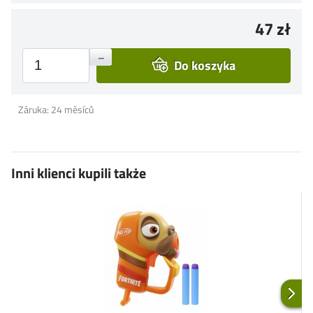
47 zł
+
–
Do koszyka
Záruka: 24 měsíců
Inni klienci kupili także