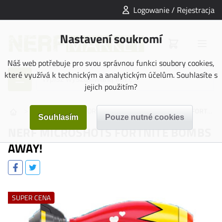
Logowanie / Rejestracja
Nastavení soukromí
Náš web potřebuje pro svou správnou funkci soubory cookies,
které využívá k technickým a analytickým účelům. Souhlasíte s
jejich použitím?
>
>
>
BLASTERY
FORTNITE
NERF MICROSHOTS FORTNITE BOMBS AWAY!
NERF MICROSHOTS FORTNITE BOMBS
AWAY!
SUPER CENA